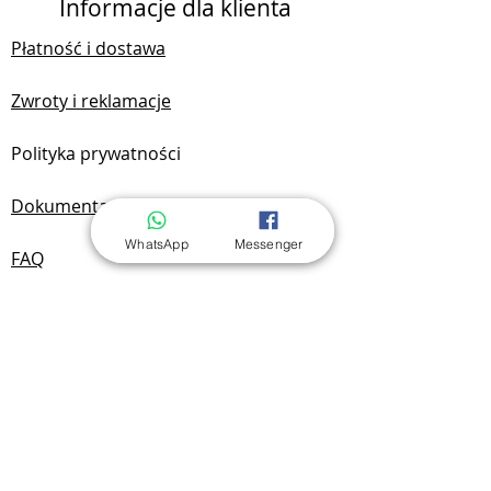
Informacje dla klienta
Płatność i dostawa
Zwroty i reklamacje
Polityka prywatności
Dokumentacja
WhatsApp
Messenger
FAQ
Kontakt
Kontakt i lokalizacja
Yan Benchak JDG
NIP:
7292749701
REGON:
525174720
Radomska 19A/1