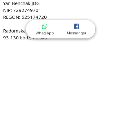
Yan Benchak JDG
NIP:
7292749701
REGON:
525174720
Radomska 19A/1
WhatsApp
Messenger
93-130 Łódź, Polska
Email:
galanshop.eu@gmail.com
WhatsApp:
+48 574 460 887
Wizyty i odbiór osobisty wyłącznie po
wcześniejszym umówieniu.