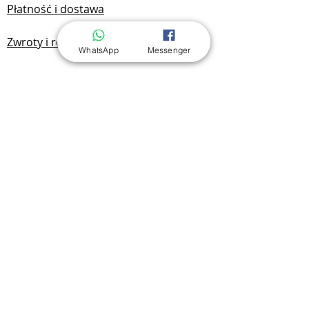
Płatność i dostawa
Zwroty i reklamacje
WhatsApp
Messenger
Polityka prywatności
Dokumentacja
FAQ
Kontakt
Kontakt i lokalizacja
Yan Benchak JDG
NIP:
7292749701
REGON:
525174720
Radomska 19A/1
93-130 Łódź, Polska